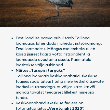
Eesti looduse päeva puhul saab Tallinna
loomaaias lahendada muhedat ristsõnamängu
Eesti loomadest. Mängus osalemiseks tuleb
kassa juurest kaasa võtta ristsõnaleht ja
loomaaeda avastama asuda. Parimatele
loositakse välja auhinnad.
Näitus „Tasapisi targaks“
Tallinna loomaaia keskkonnahariduskeskuse
fuajees saab tutvust teha meie hetkel õitsevate
looduslike taimedega, et väljas käies kasvõi
mõnda tavalist teeäärset lillekest nimepidi
tunda.
Keskkonnahariduskeskuse fuajees on
fotonäitusnäitus „
Vereta jaht 2020
“.