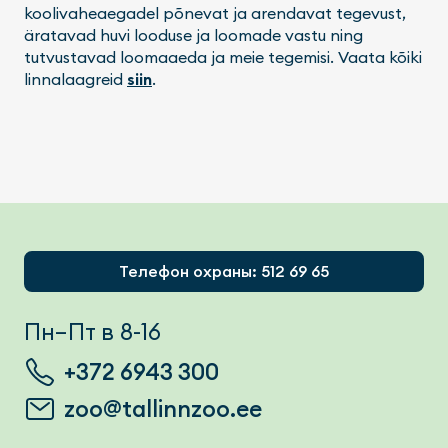
koolivaheaegadel põnevat ja arendavat tegevust,
äratavad huvi looduse ja loomade vastu ning
tutvustavad loomaaeda ja meie tegemisi. Vaata kõiki
linnalaagreid
siin
.
Footer
Телефон охраны: 512 69 65
Пн–Пт в 8-16
+372 6943 300
zoo@tallinnzoo.ee