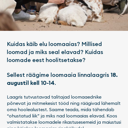
Kuidas käib elu loomaaias? Millised
loomad ja miks seal elavad? Kuidas
loomade eest hoolitsetakse?
Sellest räägime loomaaia linnalaagris
18.
augustil kell 10-14
.
Laagris tutvustavad talitajad loomaaednike
põnevat ja mitmekesist tööd ning räägivad lähemalt
oma hoolealustest. Saame teada, mida tähendab
“ohustatud liik” ja miks nad loomaaias elavad. Koos
valmistatakse loomadele rikastusesemeid ja maiustusi