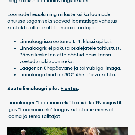
ning käiakse loomaaias ringkäikudel.
Loomade heaolu ning nii laste kui ka loomade
ohutuse tagamiseks saavad loomadega vahetus
kontaktis olla ainult loomaaia töötajad.
Linnalaagrisse ootame 1.-4. klassi õpilasi.
Linnalaagris ei pakuta osalejatele toitlustust.
Päeva keskel on ette nähtud paus kaasa
võetud snäki söömiseks.
Laager on ühepäevane ja toimub iga ilmaga.
Linnalaagri hind on 30€ ühe päeva kohta.
Soeta linnalaagri pilet
Fientas
.
Linnalaager “Loomaaia elu” toimub ka
19. augustil
.
Igas “Loomaaia elu” laagris külastame erinevat
looma ja tema talitajat.