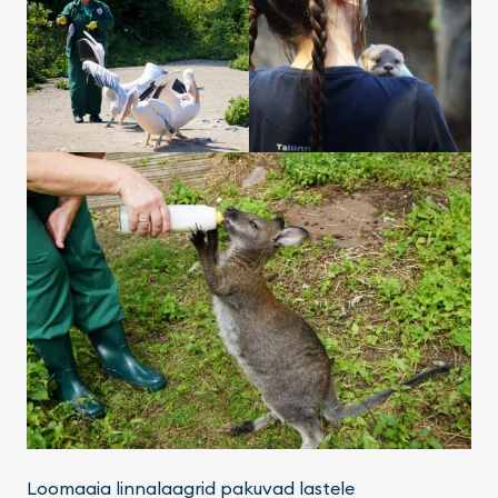
Loomaaia linnalaagrid pakuvad lastele