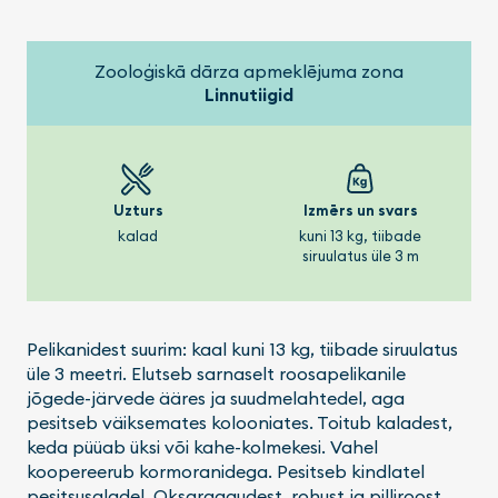
Zooloģiskā dārza apmeklējuma zona
Linnutiigid
Uzturs
Izmērs un svars
kalad
kuni 13 kg, tiibade
siruulatus üle 3 m
Pelikanidest suurim: kaal kuni 13 kg, tiibade siruulatus
üle 3 meetri. Elutseb sarnaselt roosapelikanile
jõgede-järvede ääres ja suudmelahtedel, aga
pesitseb väiksemates kolooniates. Toitub kaladest,
keda püüab üksi või kahe-kolmekesi. Vahel
koopereerub kormoranidega. Pesitseb kindlatel
pesitsusaladel. Oksaraagudest, rohust ja pilliroost