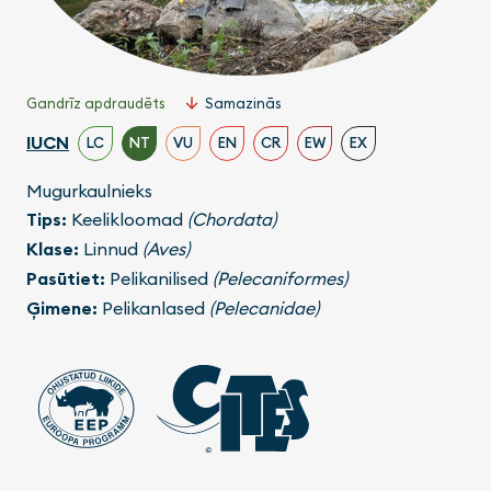
Gandrīz apdraudēts
Samazinās
IUCN
LC
NT
VU
EN
CR
EW
EX
Mugurkaulnieks
Tips:
Keelikloomad
(Chordata)
Klase:
Linnud
(Aves)
Pasūtiet:
Pelikanilised
(Pelecaniformes)
Ģimene:
Pelikanlased
(Pelecanidae)