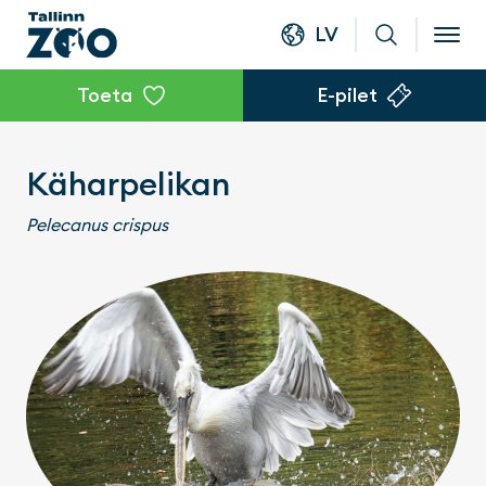
LV
Toeta
E-pilet
Käharpelikan
Pelecanus crispus