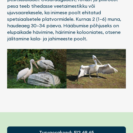
pesa teeb tihedasse veetaimestikku või
ujuvsaarekesele, ka inimese poolt ehitatud
spetsiaalsetele platvormidele. Kurnas 2 (1–6) muna,
haudeaeg 30–34 päeva. Hääbumise põhjuseks on
elupaikade hävimine, häirimine kolooniates, otsene
jälitamine kala- ja jahimeeste poolt.
Footer
Turvaosakond: 512 69 65