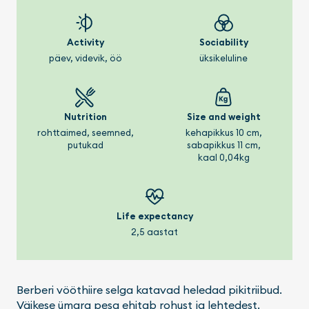
Activity
Sociability
päev, videvik, öö
üksikeluline
Nutrition
Size and weight
rohttaimed, seemned,
kehapikkus 10 cm,
putukad
sabapikkus 11 cm,
kaal 0,04kg
Life expectancy
2,5 aastat
Berberi vööthiire selga katavad heledad pikitriibud.
Väikese ümara pesa ehitab rohust ja lehtedest.