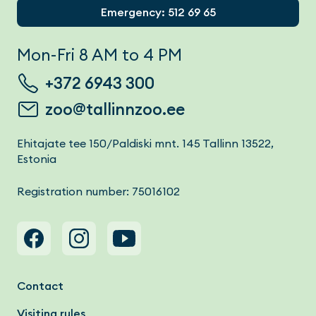
Emergency: 512 69 65
Mon-Fri 8 AM to 4 PM
+372 6943 300
zoo@tallinnzoo.ee
Ehitajate tee 150/Paldiski mnt. 145 Tallinn 13522,
Estonia
Registration number: 75016102
Footer menu
Contact
Visiting rules