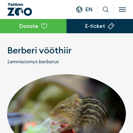
EN
Donate
E-ticket
Berberi vööthiir
Lemniscomys barbarus