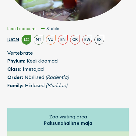
Least concern
Stable
IUCN
LC
NT
VU
EN
CR
EW
EX
Vertebrate
Phylum:
Keelikloomad
Class:
Imetajad
Order:
Närilised
(Rodentia)
Family:
Hiirlased
(Muridae)
Zoo visiting area
Paksunahaliste maja