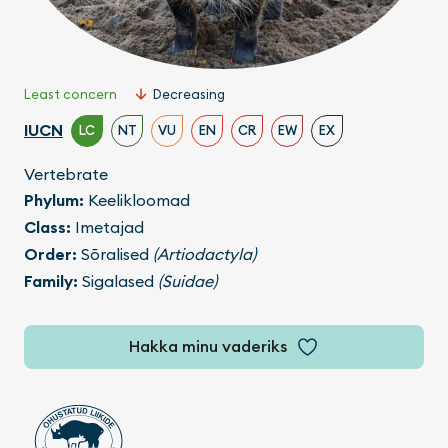
Least concern
Decreasing
IUCN
LC
NT
VU
EN
CR
EW
EX
Vertebrate
Phylum:
Keelikloomad
Class:
Imetajad
Order:
Sõralised
(Artiodactyla)
Family:
Sigalased
(Suidae)
Hakka minu vaderiks