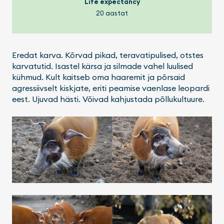
Life expectancy
20 aastat
Eredat karva. Kõrvad pikad, teravatipulised, otstes
karvatutid. Isastel kärsa ja silmade vahel luulised
kühmud. Kult kaitseb oma haaremit ja põrsaid
agressiivselt kiskjate, eriti peamise vaenlase leopardi
eest. Ujuvad hästi. Võivad kahjustada põllukultuure.