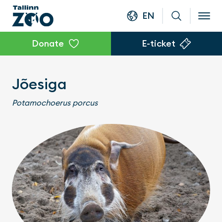
EN
Donate
E-ticket
Jõesiga
Potamochoerus porcus