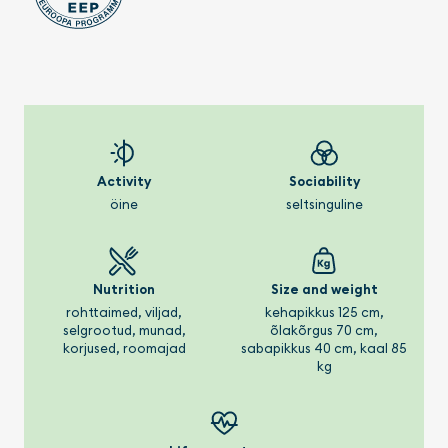
Activity
Sociability
öine
seltsinguline
Nutrition
Size and weight
rohttaimed, viljad,
kehapikkus 125 cm,
selgrootud, munad,
õlakõrgus 70 cm,
korjused, roomajad
sabapikkus 40 cm, kaal 85
kg