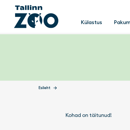
Main men
Külastus
Paku
Esileht
Kohad on täitunud!