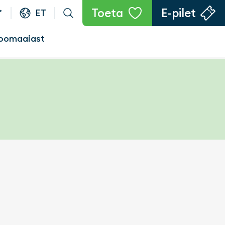
Toeta
E-pilet
ET
oomaaiast