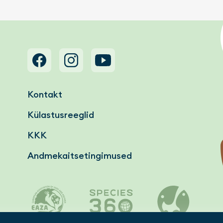
Footer menu
Kontakt
Külastusreeglid
KKK
Andmekaitsetingimused