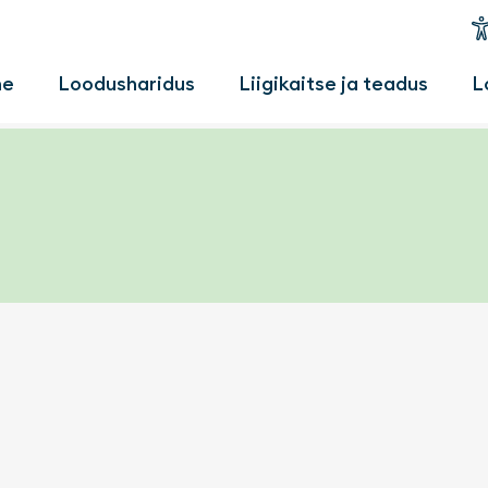
u
me
Loodusharidus
Liigikaitse ja teadus
L