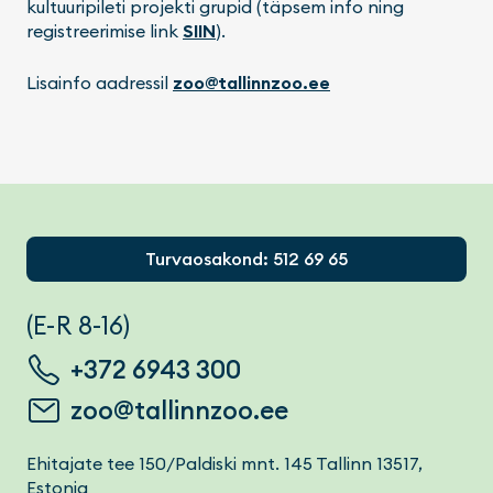
kultuuripileti projekti grupid (täpsem info ning
registreerimise link
SIIN
).
Lisainfo aadressil
zoo@tallinnzoo.ee
Footer
Turvaosakond: 512 69 65
(E-R 8-16)
+372 6943 300
zoo@tallinnzoo.ee
Ehitajate tee 150/Paldiski mnt. 145 Tallinn 13517,
Estonia