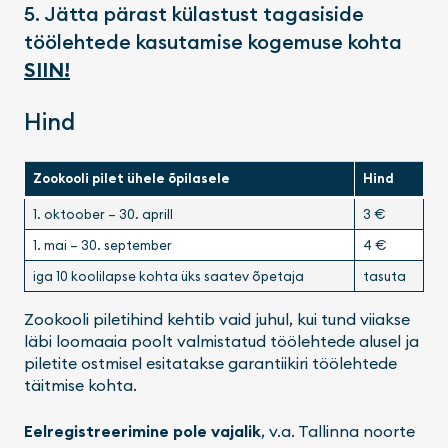
5. Jätta pärast külastust tagasiside
töölehtede kasutamise kogemuse kohta
SIIN!
Hind
Zookooli pilet ühele õpilasele
Hind
1. oktoober – 30. aprill
3 €
1. mai – 30. september
4 €
iga 10 koolilapse kohta üks saatev õpetaja
tasuta
Zookooli piletihind kehtib vaid juhul, kui tund viiakse
läbi loomaaia poolt valmistatud töölehtede alusel ja
piletite ostmisel esitatakse garantiikiri töölehtede
täitmise kohta.
Eelregistreerimine pole vajalik
, v.a. Tallinna noorte