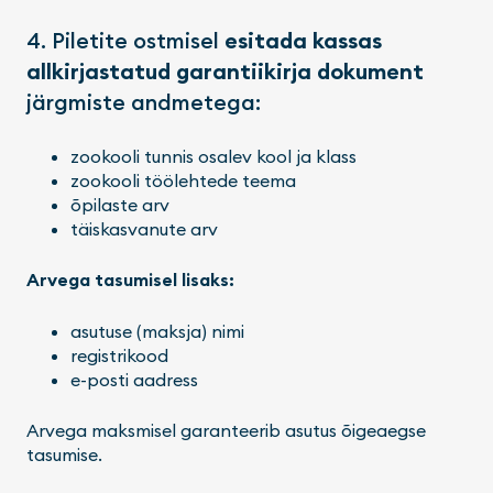
4. Piletite ostmisel
esitada kassas
allkirjastatud garantiikirja dokument
järgmiste andmetega:
zookooli tunnis osalev kool ja klass
zookooli töölehtede teema
õpilaste arv
täiskasvanute arv
Arvega tasumisel lisaks:
asutuse (maksja) nimi
registrikood
e-posti aadress
Arvega maksmisel garanteerib asutus õigeaegse
tasumise.