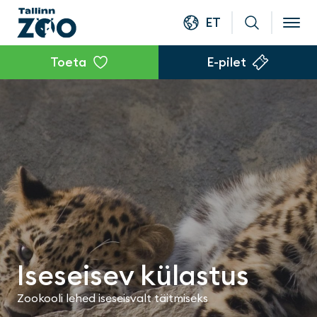
ET
Toeta
E-pilet
Iseseisev külastus
Zookooli lehed iseseisvalt täitmiseks