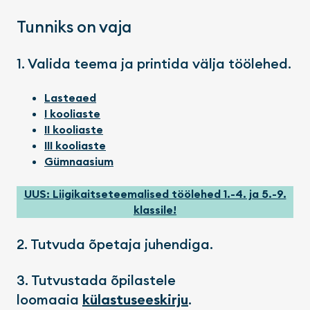
Tunniks on vaja
1. Valida teema ja printida välja töölehed.
Lasteaed
I kooliaste
II kooliaste
III kooliaste
Gümnaasium
UUS: Liigikaitseteemalised töölehed 1.-4. ja 5.-9.
klassile!
2. Tutvuda õpetaja juhendiga.
3. Tutvustada õpilastele
loomaaia
külastuseeskirju
.