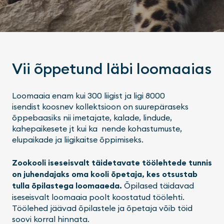
Vii õppetund läbi loomaaias
Loomaaia enam kui 300 liigist ja ligi 8000
isendist koosnev kollektsioon on suurepäraseks
õppebaasiks nii imetajate, kalade, lindude,
kahepaikesete jt kui ka nende kohastumuste,
elupaikade ja liigikaitse õppimiseks.
Zookooli iseseisvalt täidetavate töölehtede tunnis
on juhendajaks oma kooli õpetaja, kes otsustab
tulla õpilastega loomaaeda.
Õpilased täidavad
iseseisvalt loomaaia poolt koostatud töölehti.
Töölehed jäävad õpilastele ja õpetaja võib töid
soovi korral hinnata.