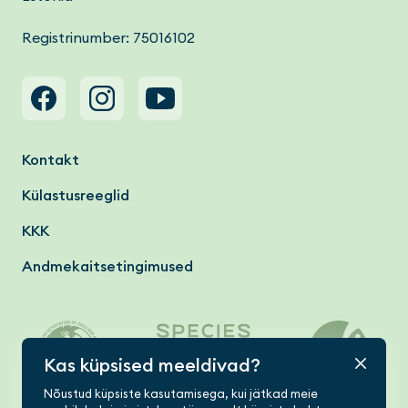
Registrinumber: 75016102
Footer menu
Kontakt
Külastusreeglid
KKK
Andmekaitsetingimused
Kas küpsised meeldivad?
Nõustud küpsiste kasutamisega, kui jätkad meie