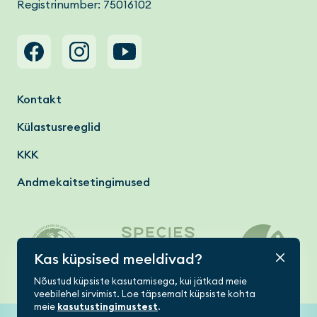
Registrinumber: 75016102
Footer menu
Kontakt
Külastusreeglid
KKK
Andmekaitsetingimused
Kas küpsised meeldivad?
Nõustud küpsiste kasutamisega, kui jätkad meie
veebilehel sirvimist. Loe täpsemalt küpsiste kohta
meie
kasutustingimustest
.