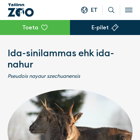
ET
Toeta
E-pilet
Ida-sinilammas ehk ida-
nahur
Pseudois nayaur szechuanensis