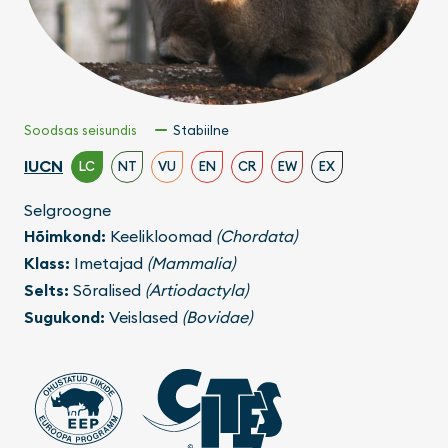
Soodsas seisundis
Stabiilne
IUCN
LC
NT
VU
EN
CR
EW
EX
Selgroogne
Hõimkond:
Keelikloomad
(Chordata)
Klass:
Imetajad
(Mammalia)
Selts:
Sõralised
(Artiodactyla)
Sugukond:
Veislased
(Bovidae)