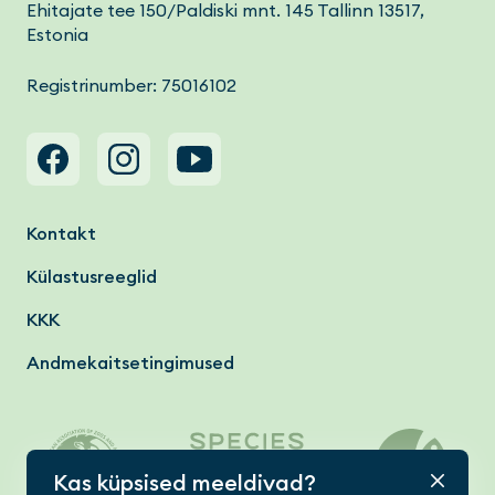
Ehitajate tee 150/Paldiski mnt. 145 Tallinn 13517,
Estonia
Registrinumber: 75016102
Footer menu
Kontakt
Külastusreeglid
KKK
Andmekaitsetingimused
Kas küpsised meeldivad?