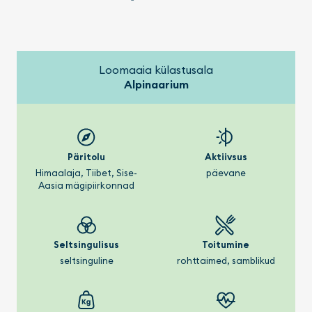
Loomaaia külastusala
Alpinaarium
Päritolu
Aktiivsus
Himaalaja, Tiibet, Sise-
päevane
Aasia mägipiirkonnad
Seltsingulisus
Toitumine
seltsinguline
rohttaimed, samblikud