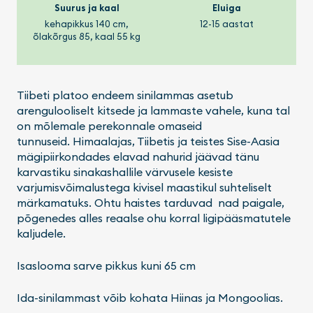
Suurus ja kaal
Eluiga
kehapikkus 140 cm,
12-15 aastat
õlakõrgus 85, kaal 55 kg
Tiibeti platoo endeem sinilammas asetub
arengulooliselt kitsede ja lammaste vahele, kuna tal
on mõlemale perekonnale omaseid
tunnuseid. Himaalajas, Tiibetis ja teistes Sise-Aasia
mägipiirkondades elavad nahurid jäävad tänu
karvastiku sinakashallile värvusele kesiste
varjumisvõimalustega kivisel maastikul suhteliselt
märkamatuks. Ohtu haistes tarduvad nad paigale,
põgenedes alles reaalse ohu korral ligipääsmatutele
kaljudele.
Isaslooma sarve pikkus kuni 65 cm
Ida-sinilammast võib kohata Hiinas ja Mongoolias.