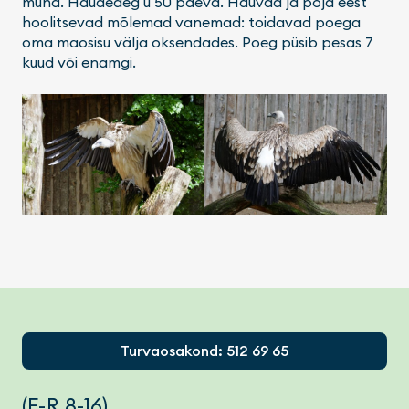
muna. Haudeaeg u 50 päeva. Hauvad ja poja eest
hoolitsevad mõlemad vanemad: toidavad poega
oma maosisu välja oksendades. Poeg püsib pesas 7
kuud või enamgi.
Footer
Turvaosakond: 512 69 65
(E-R 8-16)