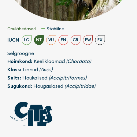
Ohulähedased
Stabiilne
IUCN
LC
NT
VU
EN
CR
EW
EX
Selgroogne
Hõimkond:
Keelikloomad
(Chordata)
Klass:
Linnud
(Aves)
Selts:
Haukalised
(Accipitriformes)
Sugukond:
Haugaslased
(Accipitridae)