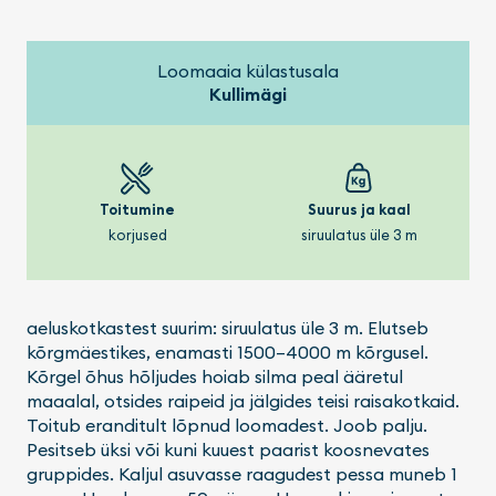
Loomaaia külastusala
Kullimägi
Toitumine
Suurus ja kaal
korjused
siruulatus üle 3 m
aeluskotkastest suurim: siruulatus üle 3 m. Elutseb
kõrgmäestikes, enamasti 1500–4000 m kõrgusel.
Kõrgel õhus hõljudes hoiab silma peal ääretul
maaalal, otsides raipeid ja jälgides teisi raisakotkaid.
Toitub eranditult lõpnud loomadest. Joob palju.
Pesitseb üksi või kuni kuuest paarist koosnevates
gruppides. Kaljul asuvasse raagudest pessa muneb 1