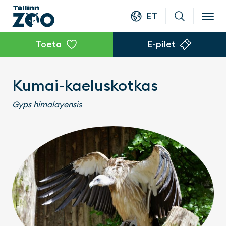
ET
Toeta
E-pilet
Kumai-kaeluskotkas
Gyps himalayensis