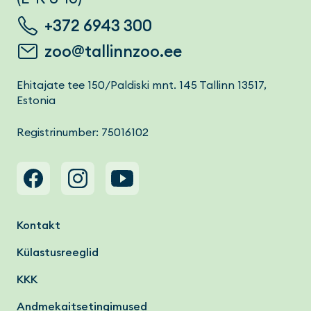
+372 6943 300
zoo@tallinnzoo.ee
Ehitajate tee 150/Paldiski mnt. 145 Tallinn 13517,
Estonia
Registrinumber: 75016102
Footer menu
Kontakt
Külastusreeglid
KKK
Andmekaitsetingimused