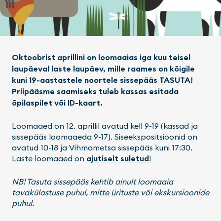
Oktoobrist aprillini on loomaaias iga kuu teisel
laupäeval laste laupäev, mille raames on kõigile
kuni 19-aastastele noortele sissepääs TASUTA!
Priipääsme saamiseks tuleb kassas esitada
õpilaspilet või ID-kaart.
Loomaaed on 12. aprillil avatud kell 9-19 (kassad ja
sissepääs loomaaeda 9-17). Siseekspositsioonid on
avatud 10-18 ja Vihmametsa sissepääs kuni 17:30.
Laste loomaaed on
ajutiselt suletud
!
NB! Tasuta sissepääs kehtib ainult loomaaia
tavakülastuse puhul, mitte ürituste või ekskursioonide
puhul.