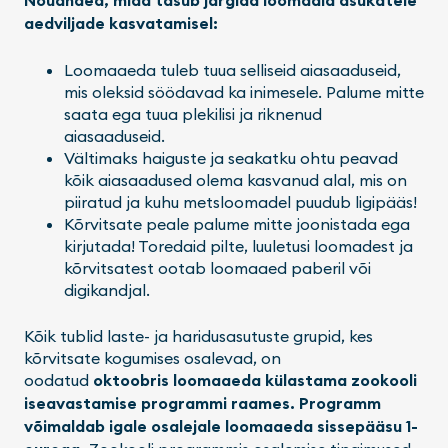
Nõuanded, mida tasub järgida loomaaia asukatele
aedviljade kasvatamisel:
Loomaaeda tuleb tuua selliseid aiasaaduseid,
mis oleksid söödavad ka inimesele. Palume mitte
saata ega tuua plekilisi ja riknenud
aiasaaduseid.
Vältimaks haiguste ja seakatku ohtu peavad
kõik aiasaadused olema kasvanud alal, mis on
piiratud ja kuhu metsloomadel puudub ligipääs!
Kõrvitsate peale palume mitte joonistada ega
kirjutada! Toredaid pilte, luuletusi loomadest ja
kõrvitsatest ootab loomaaed paberil või
digikandjal.
Kõik tublid laste- ja haridusasutuste grupid, kes
kõrvitsate kogumises osalevad, on
oodatud
oktoobris loomaaeda külastama zookooli
iseavastamise programmi raames. Programm
võimaldab igale osalejale loomaaeda sissepääsu 1-