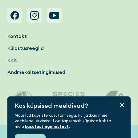
Footer menu
Kontakt
Külastusreeglid
KKK
Andmekaitsetingimused
Kas küpsised meeldivad?
Nõustud küpsiste kasutamisega, kui jätkad meie
veebilehel sirvimist. Loe täpsemalt küpsiste kohta
meie
kasutustingimustest
.
Tallinn Zoo © 2026