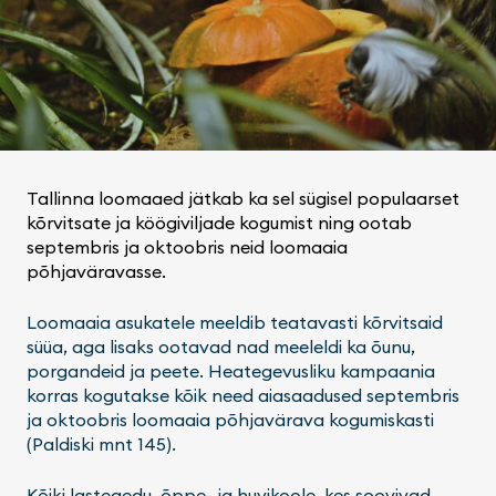
Tallinna loomaaed jätkab ka sel sügisel populaarset
kõrvitsate ja köögiviljade kogumist ning ootab
septembris ja oktoobris neid loomaaia
põhjaväravasse.
Loomaaia asukatele meeldib teatavasti kõrvitsaid
süüa, aga lisaks ootavad nad meeleldi ka õunu,
porgandeid ja peete. Heategevusliku kampaania
korras kogutakse kõik need aiasaadused septembris
ja oktoobris loomaaia põhjavärava kogumiskasti
(Paldiski mnt 145).
Kõiki lasteaedu, õppe- ja huvikoole, kes soovivad