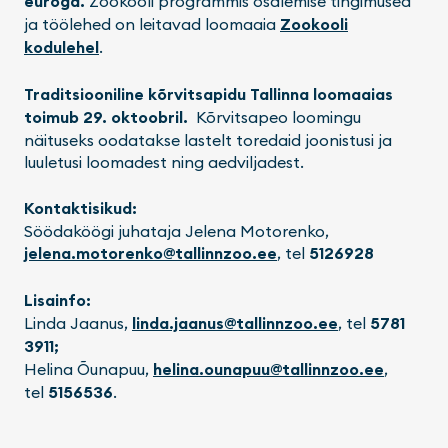
euroga.
Zookooli programmis osalemise tingimused
ja töölehed on leitavad loomaaia
Zookooli
kodulehel
.
Traditsiooniline kõrvitsapidu Tallinna loomaaias
toimub 29. oktoobril.
Kõrvitsapeo loomingu
näituseks oodatakse lastelt toredaid joonistusi ja
luuletusi loomadest ning aedviljadest.
Kontaktisikud:
Söödaköögi juhataja Jelena Motorenko,
jelena.motorenko@tallinnzoo.ee
, tel
5126928
Lisainfo:
Linda Jaanus,
linda.jaanus@tallinnzoo.ee
, tel
5781
3911;
Helina Õunapuu,
helina.ounapuu@tallinnzoo.ee
,
tel
5156536
.