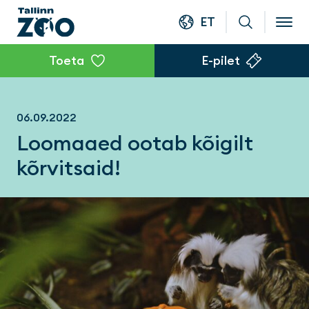
ET
Toeta
E-pilet
06.09.2022
Loomaaed ootab kõigilt
kõrvitsaid!