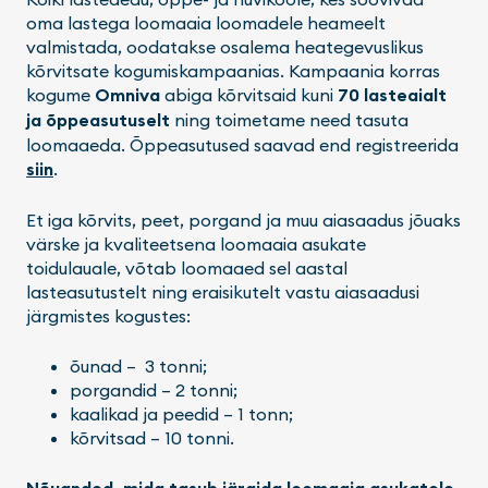
oma lastega loomaaia loomadele heameelt
valmistada, oodatakse osalema heategevuslikus
kõrvitsate kogumiskampaanias. Kampaania korras
kogume
Omniva
abiga kõrvitsaid kuni
70 lasteaialt
ja õppeasutuselt
ning toimetame need tasuta
loomaaeda. Õppeasutused saavad end registreerida
siin
.
Et iga kõrvits, peet, porgand ja muu aiasaadus jõuaks
värske ja kvaliteetsena loomaaia asukate
toidulauale, võtab loomaaed sel aastal
lasteasutustelt ning eraisikutelt vastu aiasaadusi
järgmistes kogustes:
õunad – 3 tonni;
porgandid – 2 tonni;
kaalikad ja peedid – 1 tonn;
kõrvitsad – 10 tonni.