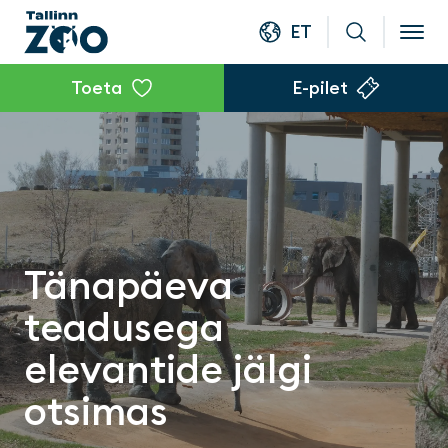
ET
Toeta
E-pilet
Tänapäeva
teadusega
elevantide jälgi
otsimas