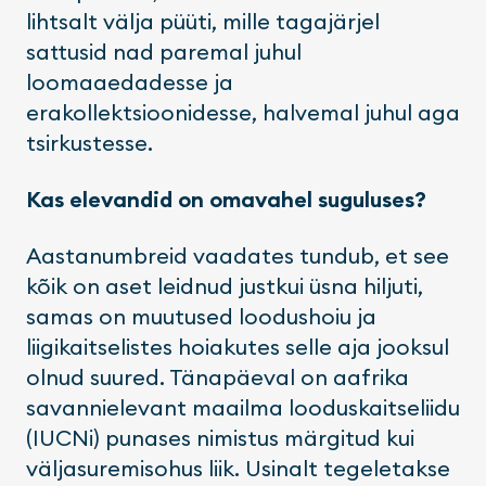
lihtsalt välja püüti, mille tagajärjel
sattusid nad paremal juhul
loomaaedadesse ja
erakollektsioonidesse, halvemal juhul aga
tsirkustesse.
Kas elevandid on omavahel suguluses?
Aastanumbreid vaadates tundub, et see
kõik on aset leidnud justkui üsna hiljuti,
samas on muutused loodushoiu ja
liigikaitselistes hoiakutes selle aja jooksul
olnud suured. Tänapäeval on aafrika
savannielevant maailma looduskaitseliidu
(IUCNi) punases nimistus märgitud kui
väljasuremisohus liik. Usinalt tegeletakse