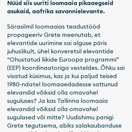
Nüüd siis uuriti loomaaia pikaaegseid
asukaid, aafrika savannielevante.
Särasilmil loomaaias teadustööd
propageeriv Grete meenutab, et
elevantide uurimine sai alguse päris
juhuslikult, ühel konveretsil elevantide
“Ohustatud liikide Euroopa programmi”
(EEP) koordinaatoriga vesteldes. Õhku sai
visatud küsimus, kas ja kui paljud teised
1980-ndatel loomaaedadesse sattunud
elevandid võiksid olla omavahel
suguluses? Ja kas Tallinna loomaaia
elevandid võiksid olla omavahel
sugulased või mitte? Uudishimu panigi
Grete tegutsema, abiks salakaubanduse