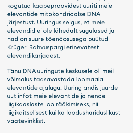
kogutud kaapeproovidest uuriti meie
elevantide mitokondriaalse DNA
järjestust. Uuringus selgus, et meie
elevandid ei ole lähedalt sugulased ja
nad on suure tõenäosusega püütud
Krügeri Rahvuspargi erinevatest
elevandikarjadest.
Tänu DNA uuringute keskusele oli meil
võimalus taasavastada loomaaia
elevantide ajalugu. Uuring andis juurde
uut infot meie elevantide ja nende
liigikaaslaste loo rääkimiseks, nii
liigikaitselisest kui ka loodushariduslikust
vaatevinklist.