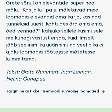
Grete sõnul on elevantidel super hea
mälu. “Kas ja kui palju mäletavad meie
loomaaia elevandid oma karja, kas nad
tunneksid uuesti kohtudes ära oma ema,
õed-vennad?” Kahjuks sellele küsimusele
me kunagi vastust ei saa, kuid ilmselt
jääb see inimliku uudishimuna veel pikaks
ajaks loomaaia töötajate mõtetesse
kummitama.
Tekst: Grete Nummert, Inari Leiman,
Helina Õunapuu
Järgmine artikkel:
Isemoodi suveöine loomaaed
→