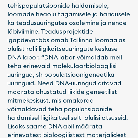
tehispopulatsioonide haldamisele,
loomade heaolu tagamisele ja haridusele
ka teadusuuringutes osalemine ja nende
läbiviimine. Teadusprojektide
igapäevatöös omab Tallinna loomaaias
olulist rolli liigikaitseuuringute keskuse
DNA labor. “DNA labor võimaldab meil
teha erinevaid molekulaarbioloogilisi
uuringud, sh populatsioonigeneetika
uuringuid. Need DNA-uuringud aitavad
määrata ohustatud liikide geneetilist
mitmekesisust, mis omakorda
võimaldavad teha populatsioonide
haldamisel liigikaitseliselt olulisi otsuseid.
Lisaks saame DNA abil määrata
erinevatest bioloogilistest materjalidest