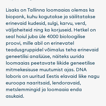
Lisaks on Tallinna loomaaias olemas ka
biopank, kuhu kogutakse ja säilitatakse
erinevaid kudesid, sulgi, karvu, verd,
väljaheiteid ning ka korjuseid. Hetkel on
seal hoiul juba üle 4000 bioloogilise
proovi, mille abil on erinevatel
teadusgruppidel võimalus teha erinevaid
geneetilisi analüüse, näiteks uurida
loomaaias peetavate liikide geneetilise
mitmekesisuse muutumist ajas. DNA
laboris on uuritud Eestis elavaid liike nagu
euroopa naaritsaid, lendoravaid,
metslemmingid ja loomaaia enda
asukaid.