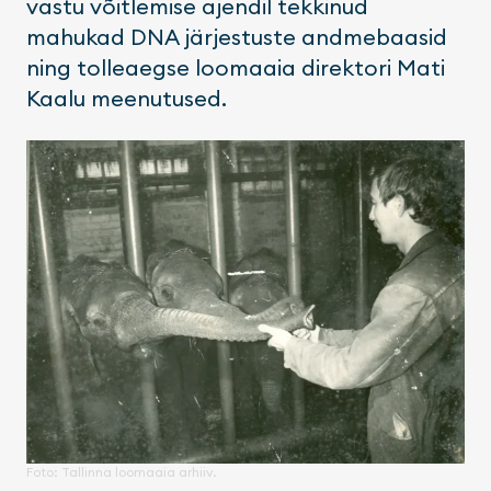
vastu võitlemise ajendil tekkinud
mahukad DNA järjestuste andmebaasid
ning tolleaegse loomaaia direktori Mati
Kaalu meenutused.
Foto: Tallinna loomaaia arhiiv.