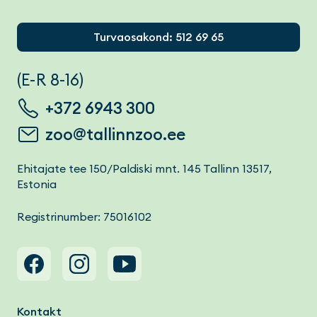
Footer
Turvaosakond: 512 69 65
(E-R 8-16)
+372 6943 300
zoo@tallinnzoo.ee
Ehitajate tee 150/Paldiski mnt. 145 Tallinn 13517,
Estonia
Registrinumber: 75016102
Footer menu
Kontakt