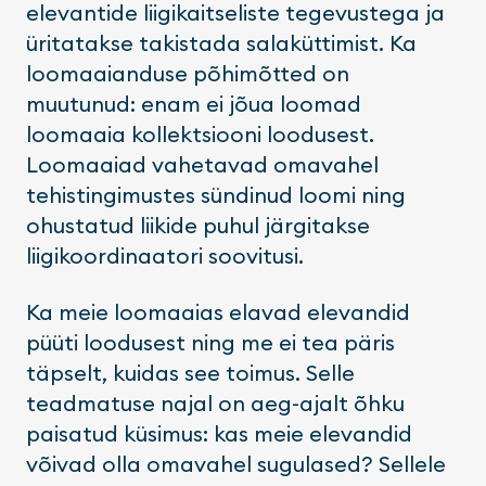
elevantide liigikaitseliste tegevustega ja
üritatakse takistada salaküttimist. Ka
loomaaianduse põhimõtted on
muutunud: enam ei jõua loomad
loomaaia kollektsiooni loodusest.
Loomaaiad vahetavad omavahel
tehistingimustes sündinud loomi ning
ohustatud liikide puhul järgitakse
liigikoordinaatori soovitusi.
Ka meie loomaaias elavad elevandid
püüti loodusest ning me ei tea päris
täpselt, kuidas see toimus. Selle
teadmatuse najal on aeg-ajalt õhku
paisatud küsimus: kas meie elevandid
võivad olla omavahel sugulased? Sellele