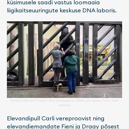
küsimusele saadi vastus loomaaia
liigikaitseuuringute keskuse DNA laboris.
Kuidas elevant Fienilt võeti kaapeproov DNA uuringuks. Foto: Inari
Leiman
Elevandipull Carli vereproovist ning
elevandiemandate Fieni ja Draay põsest