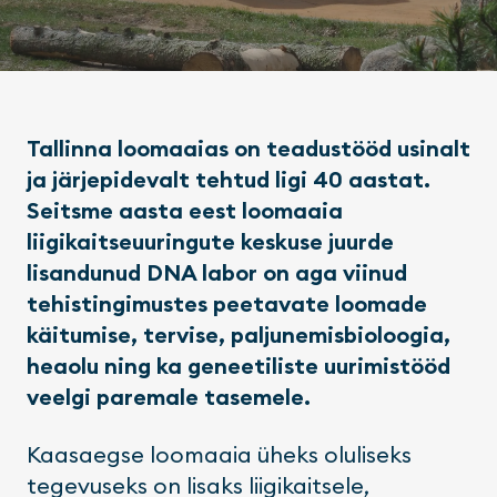
Tallinna loomaaias on teadustööd usinalt
ja järjepidevalt tehtud ligi 40 aastat.
Seitsme aasta eest loomaaia
liigikaitseuuringute keskuse juurde
lisandunud DNA labor on aga viinud
tehistingimustes peetavate loomade
käitumise, tervise, paljunemisbioloogia,
heaolu ning ka geneetiliste uurimistööd
veelgi paremale tasemele.
Kaasaegse loomaaia üheks oluliseks
tegevuseks on lisaks liigikaitsele,