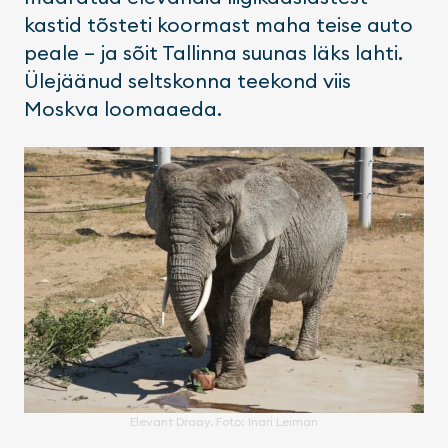
kastid tõsteti koormast maha teise auto
peale – ja sõit Tallinna suunas läks lahti.
Ülejäänud seltskonna teekond viis
Moskva loomaaeda.
Elevant Draay. Foto: Inari Leiman