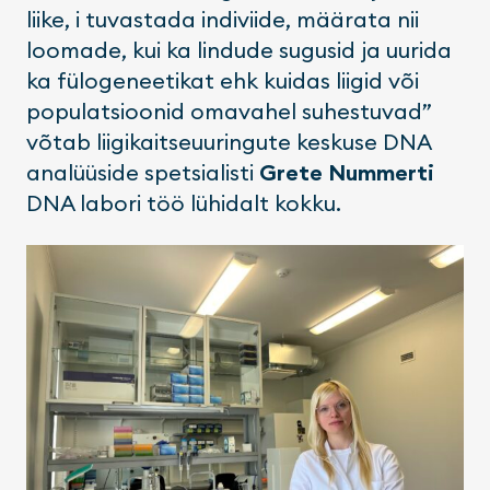
liike, i tuvastada indiviide, määrata nii
loomade, kui ka lindude sugusid ja uurida
ka fülogeneetikat ehk kuidas liigid või
populatsioonid omavahel suhestuvad”
võtab liigikaitseuuringute keskuse DNA
analüüside spetsialisti
Grete Nummerti
DNA labori töö lühidalt kokku.