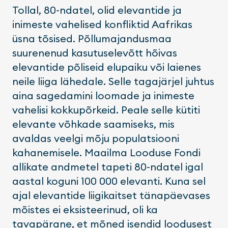
Tollal, 80-ndatel, olid elevantide ja
inimeste vahelised konfliktid Aafrikas
üsna tõsised. Põllumajandusmaa
suurenenud kasutuselevõtt hõivas
elevantide põliseid elupaiku või laienes
neile liiga lähedale. Selle tagajärjel juhtus
aina sagedamini loomade ja inimeste
vahelisi kokkupõrkeid. Peale selle kütiti
elevante võhkade saamiseks, mis
avaldas veelgi mõju populatsiooni
kahanemisele. Maailma Looduse Fondi
allikate andmetel tapeti 80-ndatel igal
aastal koguni 100 000 elevanti. Kuna sel
ajal elevantide liigikaitset tänapäevases
mõistes ei eksisteerinud, oli ka
tavapärane, et mõned isendid loodusest