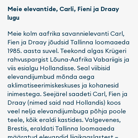
Meie elevantide, Carli, Fieni ja Draay
lugu
Meie kolm aafrika savannielevanti Carl,
Fien ja Draay jõudsid Tallinna loomaaeda
1985. aasta suvel. Teekond algas Krügeri
rahvuspargist Lõuna-Aafrika Vabariigis ja
viis esialgu Hollandisse. Seal viibisid
elevandijumbud mõnda aega
aklimatiseerimiskeskuses ja kohanesid
inimestega. Seejärel saadeti Carl, Fien ja
Draay (nimed said nad Hollandis) koos
veel nelja elevandijumbuga põhja poole
teele, kõik eraldi kastides. Valgevenes,
Brestis, eraldati Tallinna loomaaeda
määratud elevandid liigikaaslastest –