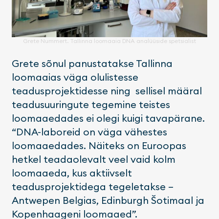
Grete Nummert. Tallinna loomaaia DNA analüüside spetsialist
Grete sõnul panustatakse Tallinna
loomaaias väga olulistesse
teadusprojektidesse ning sellisel määral
teadusuuringute tegemine teistes
loomaaedades ei olegi kuigi tavapärane.
“DNA-laboreid on väga vähestes
loomaaedades. Näiteks on Euroopas
hetkel teadaolevalt veel vaid kolm
loomaaeda, kus aktiivselt
teadusprojektidega tegeletakse –
Antwepen Belgias, Edinburgh Šotimaal ja
Kopenhaageni loomaaed”.