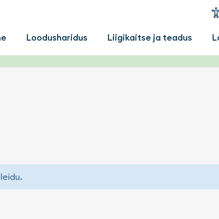
u
me
Loodusharidus
Liigikaitse ja teadus
L
leidu.