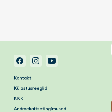
Footer menu
Kontakt
Külastusreeglid
KKK
Andmekaitsetingimused