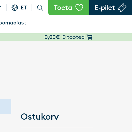
Toeta
E-pilet
ET
oomaaiast
0,00
€
0 tooted
Ostukorv