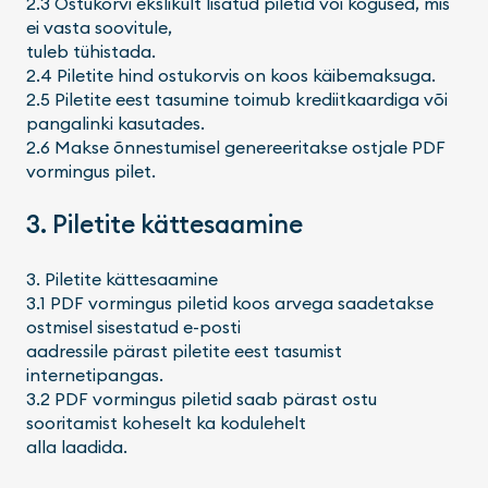
2.3 Ostukorvi ekslikult lisatud piletid või kogused, mis
ei vasta soovitule,
tuleb tühistada.
2.4 Piletite hind ostukorvis on koos käibemaksuga.
2.5 Piletite eest tasumine toimub krediitkaardiga või
pangalinki kasutades.
2.6 Makse õnnestumisel genereeritakse ostjale PDF
vormingus pilet.
3. Piletite kättesaamine
3. Piletite kättesaamine
3.1 PDF vormingus piletid koos arvega saadetakse
ostmisel sisestatud e-posti
aadressile pärast piletite eest tasumist
internetipangas.
3.2 PDF vormingus piletid saab pärast ostu
sooritamist koheselt ka kodulehelt
alla laadida.