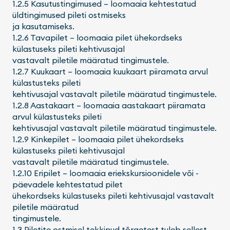
1.2.5 Kasutustingimused – loomaaia kehtestatud
üldtingimused pileti ostmiseks
ja kasutamiseks.
1.2.6 Tavapilet – loomaaia pilet ühekordseks
külastuseks pileti kehtivusajal
vastavalt piletile määratud tingimustele.
1.2.7 Kuukaart – loomaaia kuukaart piiramata arvul
külastusteks pileti
kehtivusajal vastavalt piletile määratud tingimustele.
1.2.8 Aastakaart – loomaaia aastakaart piiramata
arvul külastusteks pileti
kehtivusajal vastavalt piletile määratud tingimustele.
1.2.9 Kinkepilet – loomaaia pilet ühekordseks
külastuseks pileti kehtivusajal
vastavalt piletile määratud tingimustele.
1.2.10 Eripilet – loomaaia eriekskursioonidele või -
päevadele kehtestatud pilet
ühekordseks külastuseks pileti kehtivusajal vastavalt
piletile määratud
tingimustele.
1.3 Piletite ostmisel tekkinud tõrgetest tuleb sellest