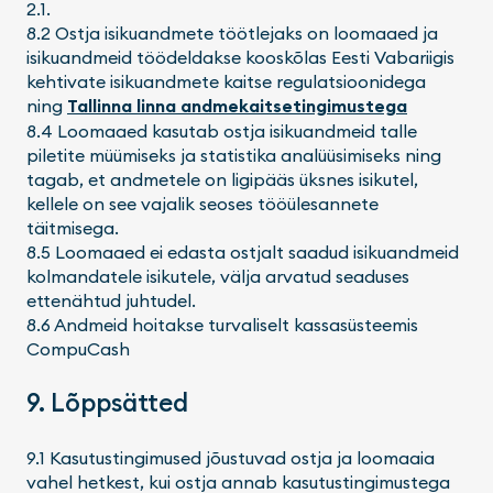
2.1.
8.2 Ostja isikuandmete töötlejaks on loomaaed ja
isikuandmeid töödeldakse kooskõlas Eesti Vabariigis
kehtivate isikuandmete kaitse regulatsioonidega
ning
Tallinna linna andmekaitsetingimustega
8.4 Loomaaed kasutab ostja isikuandmeid talle
piletite müümiseks ja statistika analüüsimiseks ning
tagab, et andmetele on ligipääs üksnes isikutel,
kellele on see vajalik seoses tööülesannete
täitmisega.
8.5 Loomaaed ei edasta ostjalt saadud isikuandmeid
kolmandatele isikutele, välja arvatud seaduses
ettenähtud juhtudel.
8.6 Andmeid hoitakse turvaliselt kassasüsteemis
CompuCash
9. Lõppsätted
9.1 Kasutustingimused jõustuvad ostja ja loomaaia
vahel hetkest, kui ostja annab kasutustingimustega