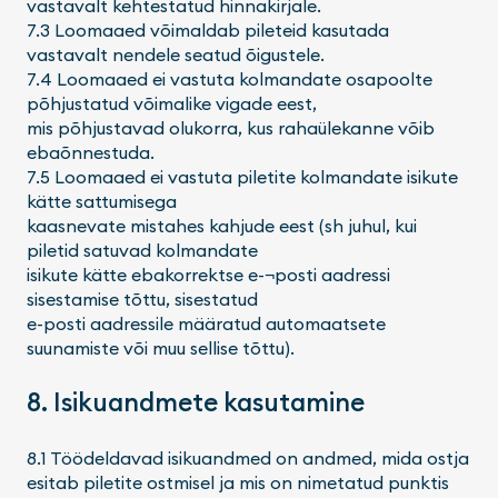
vastavalt kehtestatud hinnakirjale.
7.3 Loomaaed võimaldab pileteid kasutada
vastavalt nendele seatud õigustele.
7.4 Loomaaed ei vastuta kolmandate osapoolte
põhjustatud võimalike vigade eest,
mis põhjustavad olukorra, kus rahaülekanne võib
ebaõnnestuda.
7.5 Loomaaed ei vastuta piletite kolmandate isikute
kätte sattumisega
kaasnevate mistahes kahjude eest (sh juhul, kui
piletid satuvad kolmandate
isikute kätte ebakorrektse e-¬posti aadressi
sisestamise tõttu, sisestatud
e-posti aadressile määratud automaatsete
suunamiste või muu sellise tõttu).
8. Isikuandmete kasutamine
8.1 Töödeldavad isikuandmed on andmed, mida ostja
esitab piletite ostmisel ja mis on nimetatud punktis