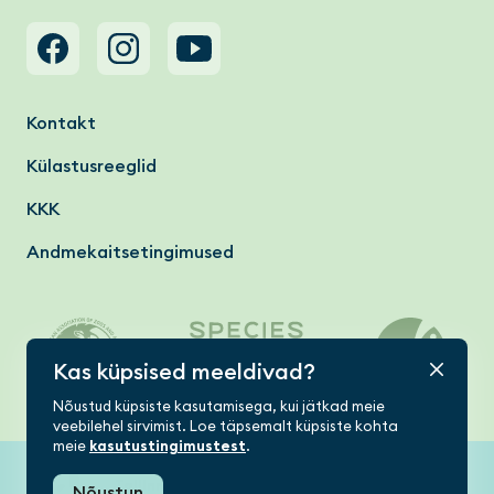
Footer menu
Kontakt
Külastusreeglid
KKK
Andmekaitsetingimused
Kas küpsised meeldivad?
Nõustud küpsiste kasutamisega, kui jätkad meie
veebilehel sirvimist. Loe täpsemalt küpsiste kohta
meie
kasutustingimustest
.
Tallinn Zoo © 2026
Nõustun