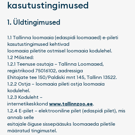
kasutustingimused
1. Üldtingimused
1.1 Tallinna loomaaia (edaspidi loomaaed) e-pileti
kasutustingimused kehtivad
loomaaia piletite ostmisel loomaaia kodulehel.
1.2 Mõisted:
1.2.1 Teenuse osutaja – Tallinna Loomaaed,
registrikood 75016102, aadressiga
Ehitajate tee 150/Paldiski mnt 145, Tallinn 13522.
1.2.2 Ostja – loomaaia pileti ostja loomaaia
kodulehel.
1.2.3 Koduleht –
internetikeskkond
www.tallinnzoo.ee
.
1.2.4 E-pilet – elektrooniline pilet (edaspidi pilet), mis
annab selle
esitajale õiguse sissepääsuks loomaaeda piletile
määratud tingimustel.