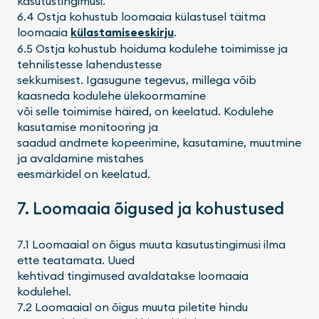
kasutustingimusi.
6.4 Ostja kohustub loomaaia külastusel täitma
loomaaia
külastamiseeskirju
.
6.5 Ostja kohustub hoiduma kodulehe toimimisse ja
tehnilistesse lahendustesse
sekkumisest. Igasugune tegevus, millega võib
kaasneda kodulehe ülekoormamine
või selle toimimise häired, on keelatud. Kodulehe
kasutamise monitooring ja
saadud andmete kopeerimine, kasutamine, muutmine
ja avaldamine mistahes
eesmärkidel on keelatud.
7. Loomaaia õigused ja kohustused
7.1 Loomaaial on õigus muuta kasutustingimusi ilma
ette teatamata. Uued
kehtivad tingimused avaldatakse loomaaia
kodulehel.
7.2 Loomaaial on õigus muuta piletite hindu