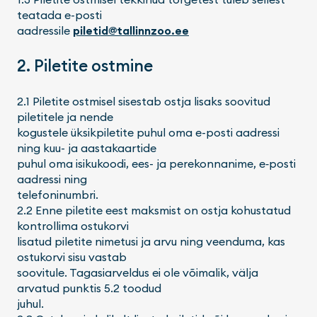
teatada e-posti
aadressile
piletid@tallinnzoo.ee
2. Piletite ostmine
2.1 Piletite ostmisel sisestab ostja lisaks soovitud
piletitele ja nende
kogustele üksikpiletite puhul oma e-posti aadressi
ning kuu- ja aastakaartide
puhul oma isikukoodi, ees- ja perekonnanime, e‑posti
aadressi ning
telefoninumbri.
2.2 Enne piletite eest maksmist on ostja kohustatud
kontrollima ostukorvi
lisatud piletite nimetusi ja arvu ning veenduma, kas
ostukorvi sisu vastab
soovitule. Tagasiarveldus ei ole võimalik, välja
arvatud punktis 5.2 toodud
juhul.