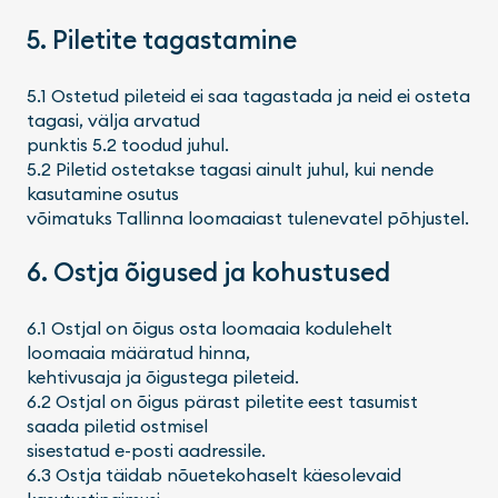
5. Piletite tagastamine
5.1 Ostetud pileteid ei saa tagastada ja neid ei osteta
tagasi, välja arvatud
punktis 5.2 toodud juhul.
5.2 Piletid ostetakse tagasi ainult juhul, kui nende
kasutamine osutus
võimatuks Tallinna loomaaiast tulenevatel põhjustel.
6. Ostja õigused ja kohustused
6.1 Ostjal on õigus osta loomaaia kodulehelt
loomaaia määratud hinna,
kehtivusaja ja õigustega pileteid.
6.2 Ostjal on õigus pärast piletite eest tasumist
saada piletid ostmisel
sisestatud e-posti aadressile.
6.3 Ostja täidab nõuetekohaselt käesolevaid